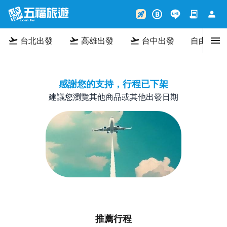
contract
person
rocket_launch
B
menu
flight_takeoff
flight_takeoff
flight_takeoff
台北出發
高雄出發
台中出發
自由行
感謝您的支持，行程已下架
建議您瀏覽其他商品或其他出發日期
推薦行程