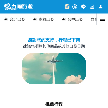
contract
person
rocket_launch
B
menu
flight_takeoff
flight_takeoff
flight_takeoff
台北出發
高雄出發
台中出發
自由行
感謝您的支持，行程已下架
建議您瀏覽其他商品或其他出發日期
推薦行程