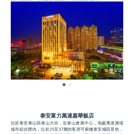
泰安富力萬達嘉華飯店
位於泰安泰山區泰山大街，近泰山會展中心，地處萬達廣場
城市綜合體內，位於25至37層的客房可俯瞰泰安城區景色，