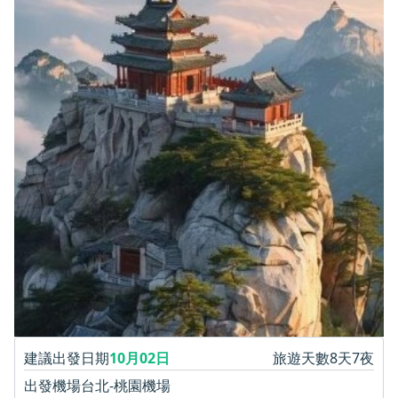
建議出發日期
10月02日
旅遊天數
8天7夜
出發機場
台北-桃園機場