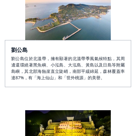
劉公島
劉公島位於北溫帶，擁有顯著的北溫帶季風氣候特點，其周
邊還環繞著黑魚嶼、小泓島、大泓島、黃島以及日島等附屬
島嶼，其北部海蝕崖直立陡峭，南部平緩綿延，森林覆蓋率
達87%，有「海上仙山」和「世外桃源」的美譽。