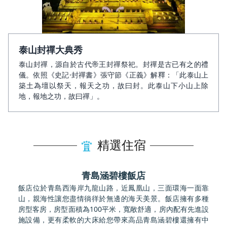
泰山封禪大典秀
泰山封禪，源自於古代帝王封禪祭祀。封禪是古已有之的禮
儀。依照《史記·封禪書》張守節《正義》解釋：「此泰山上
築土為壇以祭天，報天之功，故曰封。此泰山下小山上除
地，報地之功，故曰禪」。
精選住宿
青島涵碧樓飯店
飯店位於青島西海岸九龍山路，近鳳凰山，三面環海一面靠
山，親海性讓您盡情徜徉於無邊的海天美景。飯店擁有多種
房型客房，房型面積為100平米，寬敞舒適，房內配有先進設
施設備，更有柔軟的大床給您帶來高品青島涵碧樓還擁有中