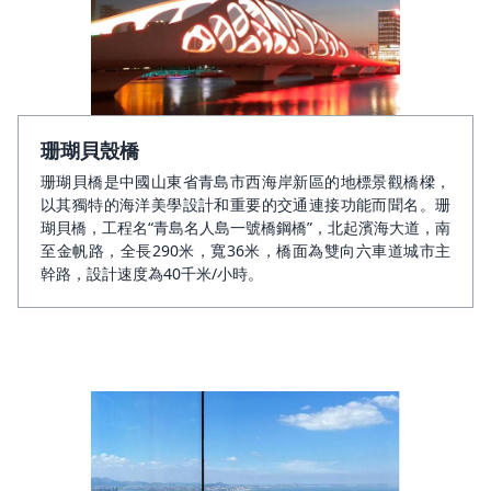
珊瑚貝殼橋
珊瑚貝橋是中國山東省青島市西海岸新區的地標景觀橋樑，
以其獨特的海洋美學設計和重要的交通連接功能而聞名。珊
瑚貝橋，工程名“青島名人島一號橋鋼橋”，北起濱海大道，南
至金帆路，全長290米，寬36米，橋面為雙向六車道城市主
幹路，設計速度為40千米/小時。