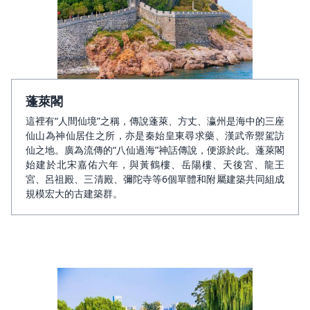
蓬萊閣
這裡有“人間仙境”之稱，傳說蓬萊、方丈、瀛州是海中的三座
仙山為神仙居住之所，亦是秦始皇東尋求藥、漢武帝禦駕訪
仙之地。廣為流傳的“八仙過海”神話傳說，便源於此。蓬萊閣
始建於北宋嘉佑六年，與黃鶴樓、岳陽樓、天後宮、龍王
宮、呂祖殿、三清殿、彌陀寺等6個單體和附屬建築共同組成
規模宏大的古建築群。