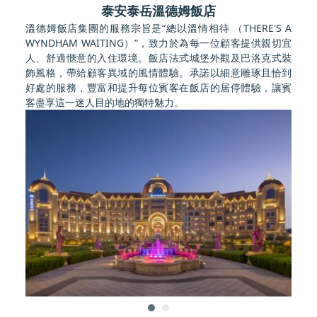
泰安泰岳溫德姆飯店
溫德姆飯店集團的服務宗旨是“總以溫情相待 （THERE'S A
WYNDHAM WAITING）”，致力於為每一位顧客提供親切宜
人、舒適愜意的入住環境。飯店法式城堡外觀及巴洛克式裝
飾風格，帶給顧客異域的風情體驗。承諾以細意雕琢且恰到
好處的服務，豐富和提升每位賓客在飯店的居停體驗，讓賓
客盡享這一迷人目的地的獨特魅力。