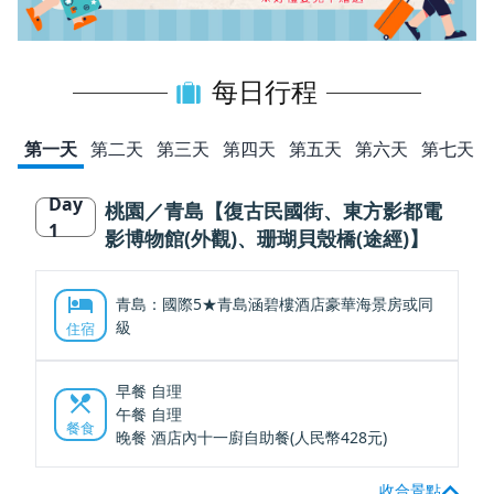
每日行程
第一天
第二天
第三天
第四天
第五天
第六天
第七天
Day
桃園／青島【復古民國街、東方影都電
1
影博物館(外觀)、珊瑚貝殼橋(途經)】
青島：國際5★青島涵碧樓酒店豪華海景房或同
級
住宿
早餐 自理
午餐 自理
餐食
晚餐 酒店內十一廚自助餐(人民幣428元)
收合景點