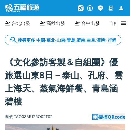
contract
person
rocket_launch
B
menu
flight_takeoff
flight_takeoff
flight_takeoff
台北出發
高雄出發
台中出發
自由行
搜尋更多
中國-華北
-
山東(青島.濟南.曲阜.淄博)
行程
《文化參訪客製＆自組團》優
旅選山東8日－泰山、孔府、雲
上海天、蒸氣海鮮餐、青島涵
碧樓
團號 TAO08MU26O02T02
掃描QRcode