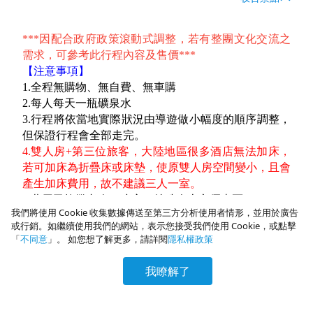
***因配合政府政策滾動式調整，若有整團文化交流之
需求，可參考此行程內容及售價***
【注意事項】
1.全程無購物、無自費
、無車購
2.每人每天一瓶礦泉水
3.行程將依當地實際狀況由導遊做小幅度的順序調整，
但保證行程會全部走完。
4.雙人房+第三位旅客，大陸地區很多酒店無法加床，
若可加床為折疊床或床墊，使原雙人房空間變小，且會
產生加床費用，故不建議三人一室。
5.費用已均攤老人、孩童、特殊人士之優惠票
我們將使用 Cookie 收集數據傳送至第三方分析使用者情形，並用於廣告
6.此為團體機票，故機票一經開立無法辦理退票價，故
或行銷。如繼續使用我們的網站，表示您接受我們使用 Cookie，或點擊
無法退優惠票差。
「
不同意
」。 如您想了解更多，請詳閱
隱私權政策
※今晚特別安排酒店十一廚自助餐享用晚餐。之所謂稱
為十一廚，此餐廳有十一個國家的異國料理，讓您在抵
我瞭解了
達山東的第一站，搶先品嚐世界美食。
請洽專員