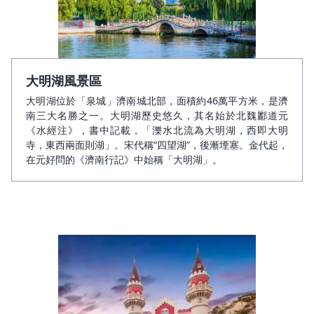
大明湖風景區
大明湖位於「泉城」濟南城北部，面積約46萬平方米，是濟
南三大名勝之一。大明湖歷史悠久，其名始於北魏酈道元
《水經注》，書中記載，「濼水北流為大明湖，西即大明
寺，東西兩面則湖」。宋代稱“四望湖”，後漸堙塞。金代起，
在元好問的《濟南行記》中始稱「大明湖」。