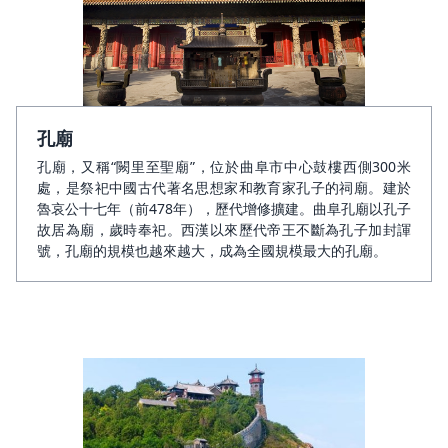
孔廟
孔廟，又稱“闕里至聖廟”，位於曲阜市中心鼓樓西側300米
處，是祭祀中國古代著名思想家和教育家孔子的祠廟。建於
魯哀公十七年（前478年），歷代增修擴建。曲阜孔廟以孔子
故居為廟，歲時奉祀。西漢以來歷代帝王不斷為孔子加封諢
號，孔廟的規模也越來越大，成為全國規模最大的孔廟。