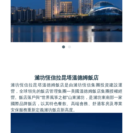
濰坊恆信拉昆塔溫德姆飯店
濰坊恆信拉昆塔溫德姆飯店是由濰坊恆信集團投資建設運
營，全球領先的飯店管理集團—美國溫德姆飯店集團授權經
營。飯店落戶與“世界風箏之都”山東濰坊，是濰坊東南部一家
國際品牌飯店，以其特色餐飲、高端會務、舒適客房及專業
安保服務重新定義濰坊飯店新高度。